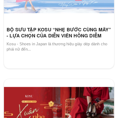
BỘ SƯU TẬP KOSU “NHẸ BƯỚC CÙNG MÂY”
- LỰA CHỌN CỦA DIỄN VIÊN HỒNG DIỄM
Kosu - Shoes in Japan là thương hiệu giày dép dành cho
phái nữ đến...