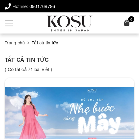
Hotline:
0901768786
0
Trang chủ
Tất cả tin tức
TẤT CẢ TIN TỨC
( Có tất cả 71 bài viết )