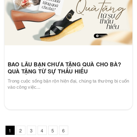
BAO LÂU BẠN CHƯA TẶNG QUÀ CHO BÀ?
QUÀ TẶNG TỪ SỰ THẤU HIỂU
Trong cuộc sống bận rộn hiện đại, chúng ta thường bị cuốn
vào công việc...
1
2
3
4
5
6