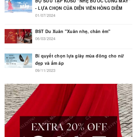
BỘ SƯU TẬP KOSU “NHẸ BƯỚC CÙNG MÂY”
- LỰA CHỌN CỦA DIỄN VIÊN HỒNG DIỄM
01/07/2024
BST Du Xuân "Xuân nhẹ, chân êm"
06/03/2024
Bí quyết chọn lựa giày mùa đông cho nữ
đẹp và ấm áp
09/11/2023