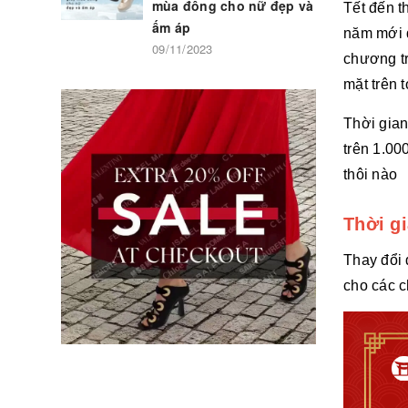
mùa đông cho nữ đẹp và
Tết đến t
ấm áp
năm mới đ
09/11/2023
chương tr
mặt trên 
Thời gia
trên 1.0
thôi nào
Thời g
Thay đổi 
cho các c