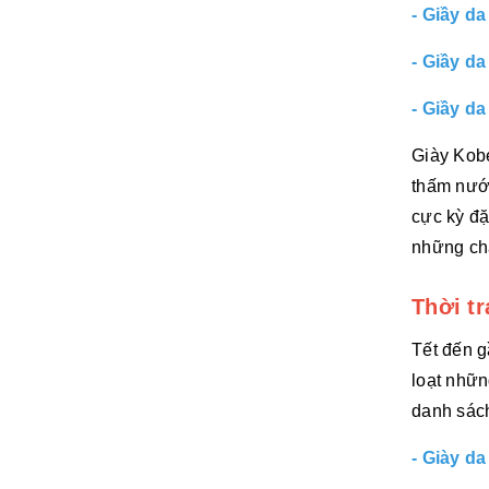
- Giầy da
- Giầy d
- Giầy d
Giày Kob
thấm nước
cực kỳ đặ
những ch
Thời t
Tết đến g
loạt nhữ
danh sách
- Giày d