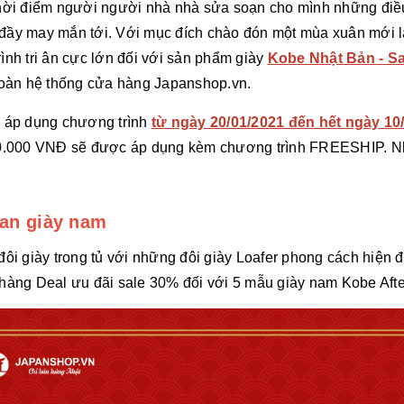
hời điểm người người nhà nhà sửa soạn cho mình những điều
ầy may mắn tới. Với mục đích chào đón một mùa xuân mới lạ
ình tri ân cực lớn đối với sản phẩm giày
Kobe Nhật Bản - Sa
toàn hệ thống cửa hàng Japanshop.vn.
n áp dụng chương trình
từ ngày 20/01/2021 đến hết ngày 10
00.000 VNĐ sẽ được áp dụng kèm chương trình FREESHIP. Nh
ian giày nam
đôi giày trong tủ với những đôi giày Loafer phong cách hiện đ
hàng Deal ưu đãi sale 30% đối với 5 mẫu giày nam Kobe After