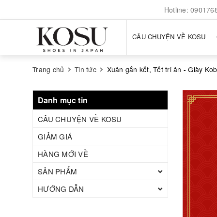
Hotline:
090176
CÂU CHUYỆN VỀ KOSU
Trang chủ
Tin tức
Xuân gắn kết, Tết tri ân - Giày Ko
Danh mục tin
CÂU CHUYỆN VỀ KOSU
GIẢM GIÁ
HÀNG MỚI VỀ
SẢN PHẨM
HƯỚNG DẪN