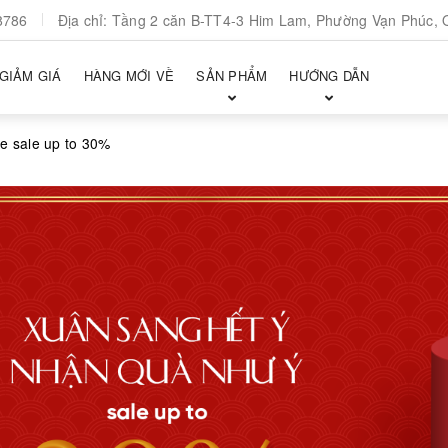
8786
Địa chỉ:
Tầng 2 căn B-TT4-3 Him Lam, Phường Vạn Phúc, 
GIẢM GIÁ
HÀNG MỚI VỀ
SẢN PHẨM
HƯỚNG DẪN
be sale up to 30%