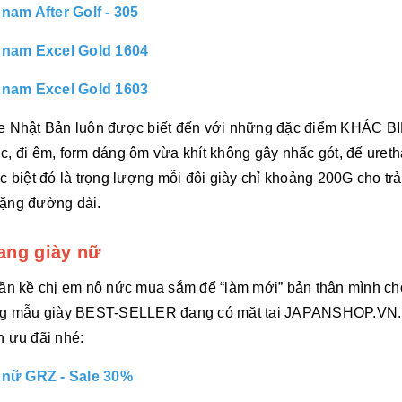
 nam After Golf - 305
a nam Excel Gold 1604
a nam Excel Gold 1603
e Nhật Bản luôn được biết đến với những đặc điểm KHÁC BI
, đi êm, form dáng ôm vừa khít không gây nhấc gót, đế uretha
c biệt đó là trọng lượng mỗi đôi giày chỉ khoảng 200G cho trả
ặng đường dài.
rang giày nữ
ần kề chị em nô nức mua sắm để “làm mới” bản thân mình ch
ng mẫu giày BEST-SELLER đang có mặt tại JAPANSHOP.VN. 
 ưu đãi nhé:
a nữ GRZ - Sale 30%