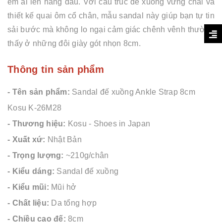
êm ái lên hàng đầu. Với cấu trúc đế xuồng vững chãi và
thiết kế quai ôm cổ chân, mẫu sandal này giúp bạn tự tin
sải bước mà không lo ngại cảm giác chênh vênh thường
thấy ở những đôi giày gót nhọn 8cm.
Thông tin sản phẩm
- Tên sản phẩm:
Sandal đế xuồng Ankle Strap 8cm
Kosu K-26M28
- Thương hiệu:
Kosu - Shoes in Japan
- Xuất xứ:
Nhật Bản
- Trọng lượng:
~210g/chân
- Kiểu dáng:
Sandal đế xuồng
- Kiểu mũi:
Mũi hở
- Chất liệu:
Da tổng hợp
- Chiều cao đế:
8cm