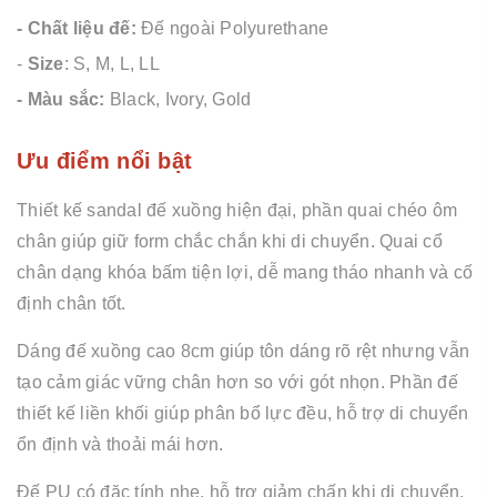
- Chất liệu đế:
Đế ngoài Polyurethane
-
Size
: S, M, L, LL
- Màu sắc:
Black, Ivory, Gold
Ưu điểm nổi bật
Thiết kế sandal đế xuồng hiện đại, phần quai chéo ôm
chân giúp giữ form chắc chắn khi di chuyển. Quai cổ
chân dạng khóa bấm tiện lợi, dễ mang tháo nhanh và cố
định chân tốt.
Dáng đế xuồng cao 8cm giúp tôn dáng rõ rệt nhưng vẫn
tạo cảm giác vững chân hơn so với gót nhọn. Phần đế
thiết kế liền khối giúp phân bổ lực đều, hỗ trợ di chuyển
ổn định và thoải mái hơn.
Đế PU có đặc tính nhẹ, hỗ trợ giảm chấn khi di chuyển.