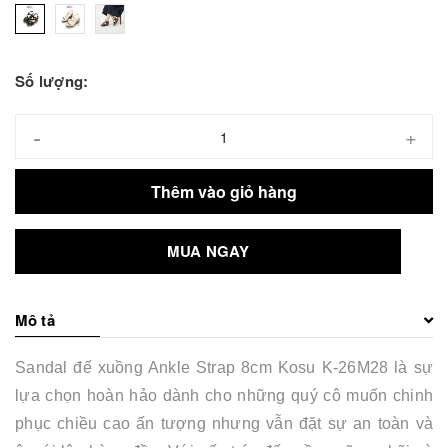
Số lượng:
-
+
Thêm vào giỏ hàng
MUA NGAY
Mô tả
Sandal đế xuồng Ankle Strap 8cm Kosu K-26M28 là sự
lựa chọn hoàn hảo dành cho những quý cô muốn chinh
phục chiều cao ấn tượng nhưng vẫn đặt sự an toàn và