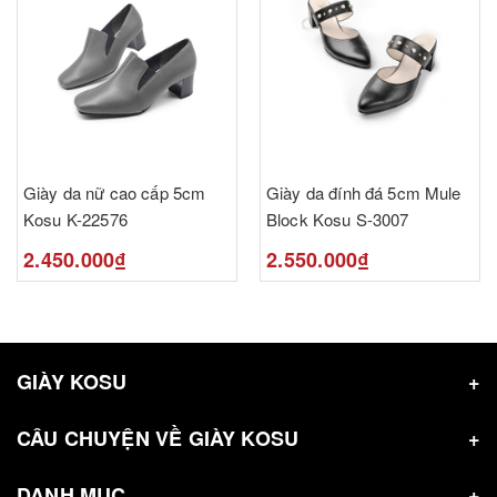
Giày da nữ cao cấp 5cm
Giày da đính đá 5cm Mule
Kosu K-22576
Block Kosu S-3007
2.450.000₫
2.550.000₫
GIÀY KOSU
CÂU CHUYỆN VỀ GIÀY KOSU
DANH MỤC