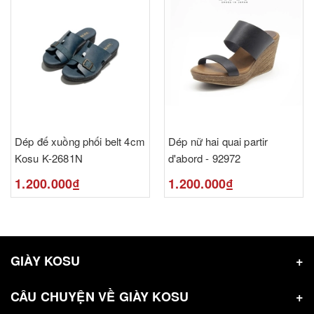
Dép đế xuồng phối belt 4cm
Dép nữ hai quai partir
Kosu K-2681N
d'abord - 92972
1.200.000₫
1.200.000₫
GIÀY KOSU
CÂU CHUYỆN VỀ GIÀY KOSU