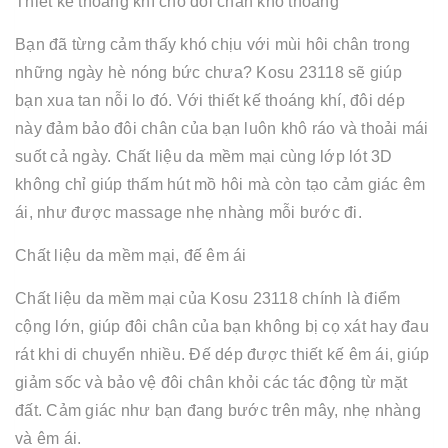
Thiết kế thoáng khí cho đôi chân khô thoáng
Bạn đã từng cảm thấy khó chịu với mùi hôi chân trong
những ngày hè nóng bức chưa? Kosu 23118 sẽ giúp
bạn xua tan nỗi lo đó. Với thiết kế thoáng khí, đôi dép
này đảm bảo đôi chân của bạn luôn khô ráo và thoải mái
suốt cả ngày. Chất liệu da mềm mại cùng lớp lót 3D
không chỉ giúp thấm hút mồ hôi mà còn tạo cảm giác êm
ái, như được massage nhẹ nhàng mỗi bước đi.
Chất liệu da mềm mại, đế êm ái
Chất liệu da mềm mại của Kosu 23118 chính là điểm
cộng lớn, giúp đôi chân của bạn không bị cọ xát hay đau
rát khi di chuyển nhiều. Đế dép được thiết kế êm ái, giúp
giảm sốc và bảo vệ đôi chân khỏi các tác động từ mặt
đất. Cảm giác như bạn đang bước trên mây, nhẹ nhàng
và êm ái.