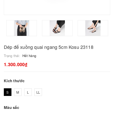
Dép đế xuồng quai ngang 5cm Kosu 23118
Trạng thái:
Hết hàng
1.300.000₫
Kích thước
S
M
L
LL
Màu sắc