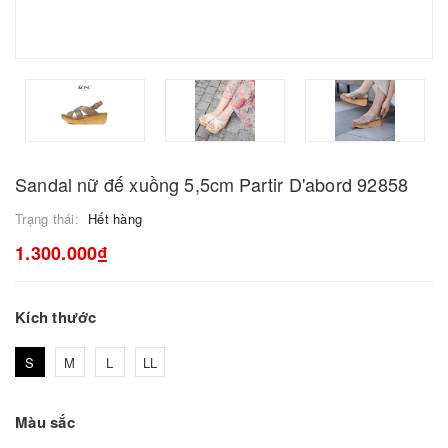
Sandal nữ đế xuồng 5,5cm Partir D'abord 92858
Trạng thái:
Hết hàng
1.300.000₫
Kích thước
S
M
L
LL
Màu sắc