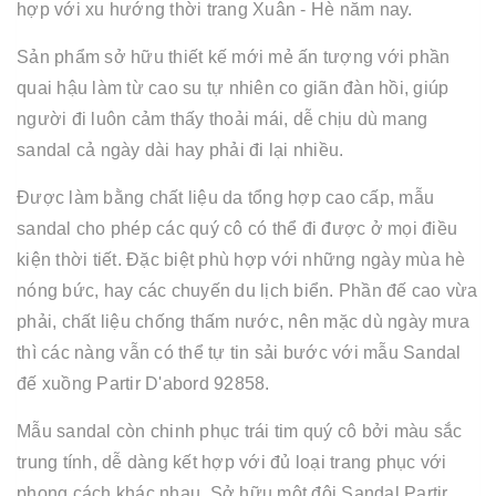
hợp với xu hướng thời trang Xuân - Hè năm nay.
Sản phẩm sở hữu thiết kế mới mẻ ấn tượng với phần
quai hậu làm từ cao su tự nhiên co giãn đàn hồi, giúp
người đi luôn cảm thấy thoải mái, dễ chịu dù mang
sandal cả ngày dài hay phải đi lại nhiều.
Được làm bằng chất liệu da tổng hợp cao cấp, mẫu
sandal cho phép các quý cô có thể đi được ở mọi điều
kiện thời tiết. Đặc biệt phù hợp với những ngày mùa hè
nóng bức, hay các chuyến du lịch biển. Phần đế cao vừa
phải, chất liệu chống thấm nước, nên mặc dù ngày mưa
thì các nàng vẫn có thể tự tin sải bước với mẫu Sandal
đế xuồng Partir D'abord 92858.
Mẫu sandal còn chinh phục trái tim quý cô bởi màu sắc
trung tính, dễ dàng kết hợp với đủ loại trang phục với
phong cách khác nhau. Sở hữu một đôi Sandal Partir