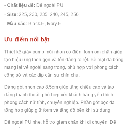
- Chất liệu đế:
Đế ngoài PU
-
Size
: 225, 230, 235, 240, 245, 250
- Màu sắc:
Black.E, Ivory.E
Ưu điểm nổi bật
Thiết kế giày pump mũi nhọn cổ điển, form ôm chân giúp
tạo hiệu ứng thon gọn và tôn dáng rõ rệt. Bề mặt da bóng
mang lại vẻ ngoài sang trọng, phù hợp với phong cách
công sở và các dịp cần sự chỉn chu.
Dáng gót nhọn cao 8,5cm giúp tăng chiều cao và tạo
dáng thanh thoát, phù hợp với khách hàng yêu thích
phong cách nữ tính, chuyên nghiệp. Phần gót bọc da
tổng hợp giúp giữ form và tăng độ bền khi sử dụng
Đế ngoài PU nhẹ, hỗ trợ giảm chấn khi di chuyển. Đế