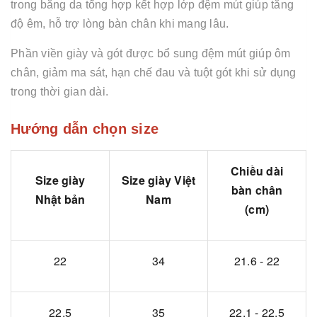
trong bằng da tổng hợp kết hợp lớp đệm mút giúp tăng
độ êm, hỗ trợ lòng bàn chân khi mang lâu.
Phần viền giày và gót được bổ sung đệm mút giúp ôm
chân, giảm ma sát, hạn chế đau và tuột gót khi sử dụng
trong thời gian dài.
Hướng dẫn chọn size
Chiều dài
Size giày
Size giày Việt
bàn chân
Nhật bản
Nam
(cm)
22
34
21.6 - 22
22.5
35
22.1 - 22.5