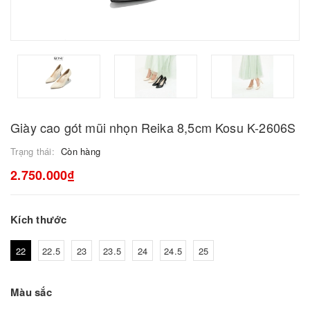
Giày cao gót mũi nhọn Reika 8,5cm Kosu K-2606S
Trạng thái:
Còn hàng
2.750.000₫
Kích thước
22
22.5
23
23.5
24
24.5
25
Màu sắc