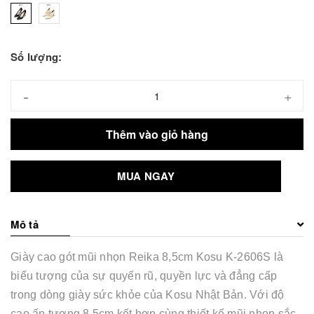
Số lượng:
-
+
Thêm vào giỏ hàng
MUA NGAY
Mô tả
Giày cao gót mũi nhọn Reika 8,5cm Kosu K-2606S là
biểu tượng của sự quyến rũ, quyền lực và đẳng cấp
trong dòng giày sức khỏe của Kosu Nhật Bản. Với độ
cao ấn tượng 8,5cm kết hợp cùng thiết kế mũi nhọn sắc